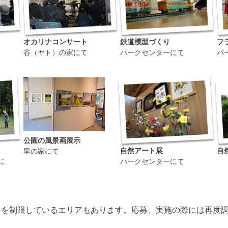
オカリナコンサート
鉄道模型づくり
フ
谷（ヤト）の家にて
パークセンターにて
パ
公園の風景画展示
自然アート展
自
里の家にて
に
パークセンターにて
りを制限しているエリアもあります。応募、実施の際には再度