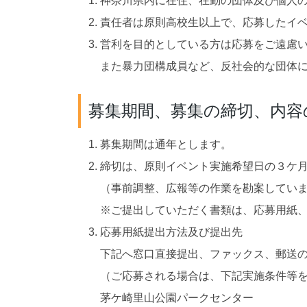
神奈川県内に在住、在勤の団体及び個人
責任者は原則高校生以上で、応募したイ
営利を目的としている方は応募をご遠慮
また暴力団構成員など、反社会的な団体
募集期間、募集の締切、内容
募集期間は通年とします。
締切は、原則イベント実施希望日の３ケ
（事前調整、広報等の作業を勘案してい
※ご提出していただく書類は、応募用紙
応募用紙提出方法及び提出先
下記へ窓口直接提出、ファックス、郵送
（ご応募される場合は、下記実施条件等
茅ケ崎里山公園パークセンター