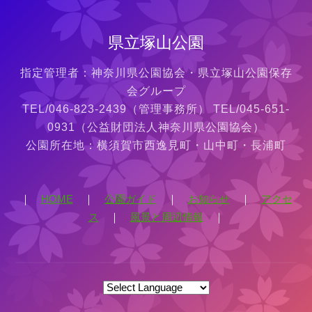
県立塚山公園
指定管理者：神奈川県公園協会・県立塚山公園保存
会グループ
TEL/046-823-2439（管理事務所） TEL/045-651-
0931（公益財団法人神奈川県公園協会）
公園所在地：横須賀市西逸見町・山中町・長浦町
｜
HOME
｜
公園ガイド
｜
お知らせ
｜
アクセ
ス
｜
風景と周辺情報
｜