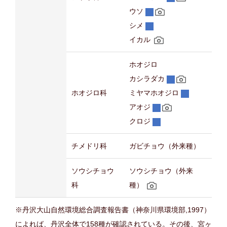
ウソ
シメ
イカル
ホオジロ
カシラダカ
ホオジロ科
ミヤマホオジロ
アオジ
クロジ
チメドリ科
ガビチョウ（外来種）
ソウシチョウ
ソウシチョウ（外来
科
種）
※丹沢大山自然環境総合調査報告書（神奈川県環境部,1997）
によれば、丹沢全体で158種が確認されている。その後、宮ヶ