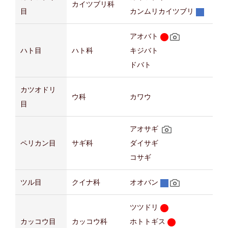
カイツブリ科
目
カンムリカイツブリ
アオバト
ハト目
ハト科
キジバト
ドバト
カツオドリ
ウ科
カワウ
目
アオサギ
ペリカン目
サギ科
ダイサギ
コサギ
ツル目
クイナ科
オオバン
ツツドリ
カッコウ目
カッコウ科
ホトトギス