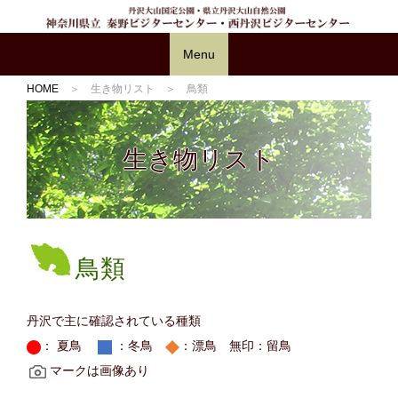
Menu
HOME
＞ 生き物リスト ＞ 鳥類
生き物リスト
鳥類
丹沢で主に確認されている種類
： 夏鳥
：冬鳥
：漂鳥 無印：留鳥
マークは画像あり