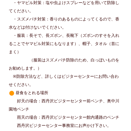
・ヤマビル対策：塩や虫よけスプレーなどを用いて防除し
てください。
・スズメバチ対策：香りのあるものによってくるので、香
水などは付けないでください。
・服装：長そで、長ズボン、長靴下（ズボンのすそを入れ
ることでヤマビル対策にもなります）、帽子、タオル（首に
まく）
（服装はスズメバチ防除のため、白っぽいものを
お勧めします。）
※防除方法など、詳しくはビジターセンターにお問い合わ
せください。
昼食をとれる場所
好天の場合：西丹沢ビジターセンター前ベンチ、奥中川
園地ベンチ
雨天の場合：西丹沢ビジターセンター館内通路のベンチ
西丹沢ビジターセンター事務室にお声かけ下さい。