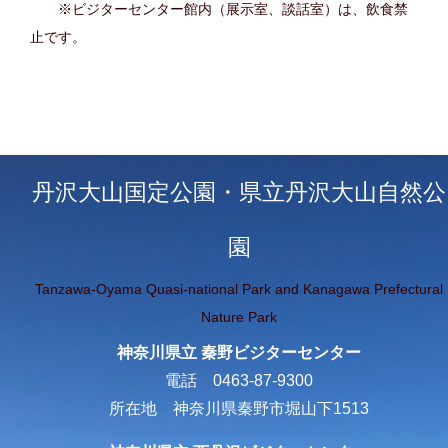
※ビジターセンター館内（展示室、談話室）は、飲食禁
止です。
丹沢大山国定公園・県立丹沢大山自然公
園
Tanzawa-Oyama Quasi-national Park and Kanagawa Prefectural
Nature Park
神奈川県立 秦野ビジターセンター
電話 0463-87-9300
所在地 神奈川県秦野市堀山下1513