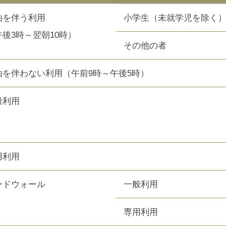
泊を伴う利用
小学生（未就学児を除く
午後3時～翌朝10時）
その他の者
泊を伴わない利用（午前9時～午後5時）
般利用
用利用
ードウォール
一般利用
専用利用