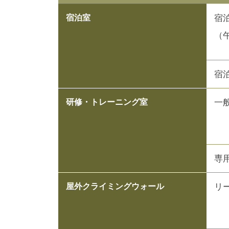
宿
宿泊室
（
宿
一
研修・トレーニング室
専
リ
屋外クライミングウォール