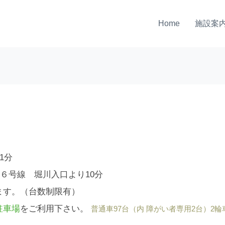
Home
施設案
1分
４６号線 堀川入口より10分
ます。（台数制限有）
駐車場
をご利用下さい。
普通車97台（内 障がい者専用2台）2輪