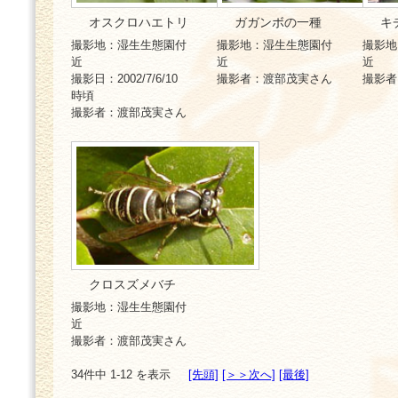
オスクロハエトリ
ガガンボの一種
キ
撮影地：湿生生態園付
撮影地：湿生生態園付
撮影地
近
近
近
撮影日：2002/7/6/10
撮影者：渡部茂実さん
撮影者
時頃
撮影者：渡部茂実さん
クロスズメバチ
撮影地：湿生生態園付
近
撮影者：渡部茂実さん
34件中 1-12 を表示
[先頭]
[＞＞次へ]
[最後]