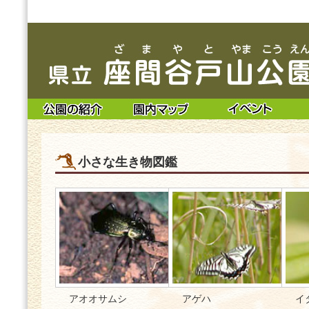
小さな生き物図鑑
アオオサムシ
アゲハ
イ