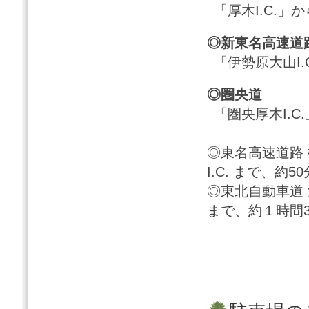
「厚木I.C.」か
◎新東名高速道
「伊勢原大山I.
◎圏央道
「圏央厚木I.C
◎東名高速道路 
I.C. まで、約50
◎東北自動車道 
まで、約１時間3