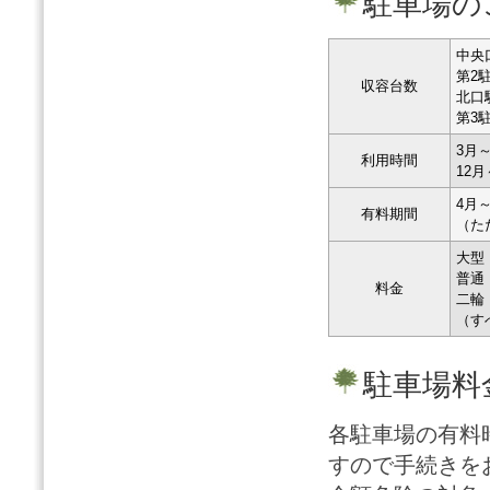
駐車場の
中央
第2
収容台数
北口
第3
3月～
利用時間
12月
4月
有料期間
（た
大型 
普通
料金
二輪
（す
駐車場料
各駐車場の有料
すので手続きを