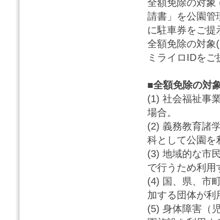
全額免除の対象 
請書」を公園管
に駐車券をご提
全額免除の対象
ミライロIDを
■全額免除の対
(1) 社会福祉
場合。
(2) 義務教育
科として公園を
(3) 地域的な
で行うため利用
(4) 国、県、
加する団体が利
(5) 身体障害