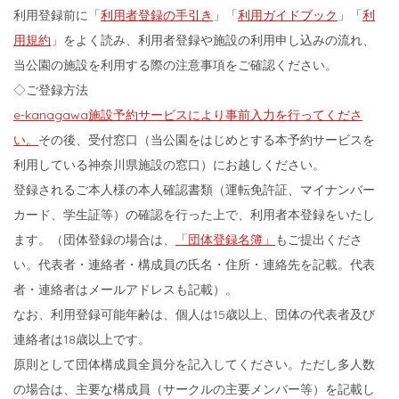
利用登録前に「
利用者登録の手引き
」「
利用ガイドブック
」「
利
用規約
」をよく読み、利用者登録や施設の利用申し込みの流れ、
当公園の施設を利用する際の注意事項をご確認ください。
◇ご登録方法
e-kanagawa施設予約サービスにより事前入力を行ってくださ
い。
その後、受付窓口（当公園をはじめとする本予約サービスを
利用している神奈川県施設の窓口）にお越しください。
登録されるご本人様の本人確認書類（運転免許証、マイナンバー
カード、学生証等）の確認を行った上で、利用者本登録をいたし
ます。（団体登録の場合は、
「団体登録名簿」
もご提出くださ
い。代表者・連絡者・構成員の氏名・住所・連絡先を記載。代表
者・連絡者はメールアドレスも記載）。
なお、利用登録可能年齢は、個人は15歳以上、団体の代表者及び
連絡者は18歳以上です。
原則として団体構成員全員分を記入してください。ただし多人数
の場合は、主要な構成員（サークルの主要メンバー等）を記載し