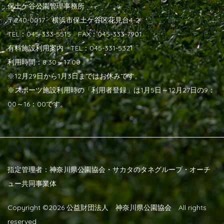
保土ケ谷公園管理事務所
〒240-0017 横浜市保土ケ谷区花見台4-2
TEL：045-333-5515 FAX：045-333-7901
有料施設利用案内 TEL：045-331-5321
利用時間：8:30～17:00
※12月29日から1月3日まではお休みです。
※スポーツ施設利用時の「利用者登録」は1月5日～12月27日の9：
00～16：00です。
指定管理者：神奈川県公園協会・サカタのタネグループ・オーチ
ュー共同事業体
Copyright ©
2026 公益財団法人 神奈川県公園協会 All rights
reserved