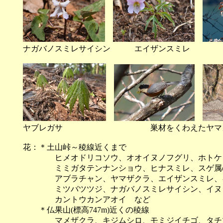
ナガバノスミレサイシン エイザンスミ
ヤブレガサ 巣材をくわえたヤマガラ 
花：＊土山峠～稜線近くまで
ヒメオドリコソウ、オオイヌノフグリ、ホトケノ
ミミガタテンナンショウ、ヒナスミレ、スゲ属の
アブラチャン、ヤマザクラ、エイザンスミレ、キ
ミツバツツジ、ナガバノスミレサイシン、イヌシ
カントウカンアオイ など
＊仏果山(標高747m)近くの稜線
マメザクラ、キジムシロ、モミジイチゴ、タチツ