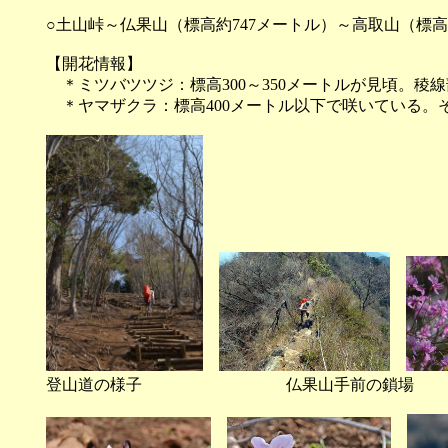
○土山峠～仏果山（標高約747メートル）～高取山（標高
【開花情報】
＊ミツバツツジ：標高300～350メートルが見頃。稜
＊ヤマザクラ：標高400メートル以下で咲いている。
登山道の様子 仏果山手前の鎖場 