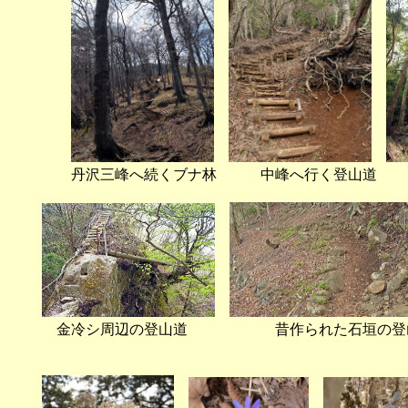
丹沢三峰へ続くブナ林 中峰へ行く登山道
金冷シ周辺の登山道 昔作られた石垣の登
長い距離