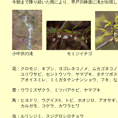
今朝まで降り続いた雨により、早戸川林道に滝が出現し
小中沢の滝 モミジイチゴ ウワミ
花：クロモジ、キブシ、ヨゴレネコノメ、ムカゴネコノ
ユリワサビ、セントウソウ、ヤマブキ、タチツボス
アオイスミレ、ミミガタテンナンショウ、フキ、な
蕾：ウワミズザクラ、ミツバアケビ、ヤマブキ
鳥：ヒヨドリ、ウグイスS、トビ、ホオジロ、アオサギ
カルガモ、コゲラ、カワラヒワ
虫：ルリシジミ、スジグロシロチョウ