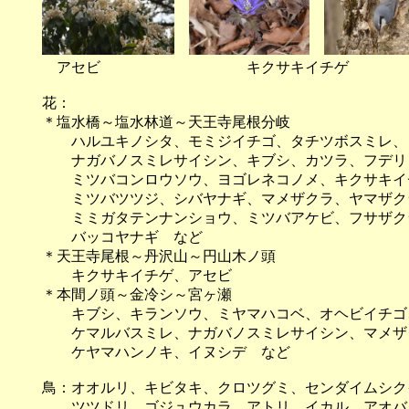
アセビ キクサキイチゲ ゴジ
花：
＊塩水橋～塩水林道～天王寺尾根分岐
ハルユキノシタ、モミジイチゴ、タチツボスミレ、
ナガバノスミレサイシン、キブシ、カツラ、フデリ
ミツバコンロウソウ、ヨゴレネコノメ、キクサキイ
ミツバツツジ、シバヤナギ、マメザクラ、ヤマザク
ミミガタテンナンショウ、ミツバアケビ、フサザクラ
バッコヤナギ など
＊天王寺尾根～丹沢山～円山木ノ頭
キクサキイチゲ、アセビ
＊本間ノ頭～金冷シ～宮ヶ瀬
キブシ、キランソウ、ミヤマハコベ、オヘビイチゴ
ケマルバスミレ、ナガバノスミレサイシン、マメザ
ケヤマハンノキ、イヌシデ など
鳥：オオルリ、キビタキ、クロツグミ、センダイムシク
ツツドリ、ゴジュウカラ、アトリ、イカル、アオバ