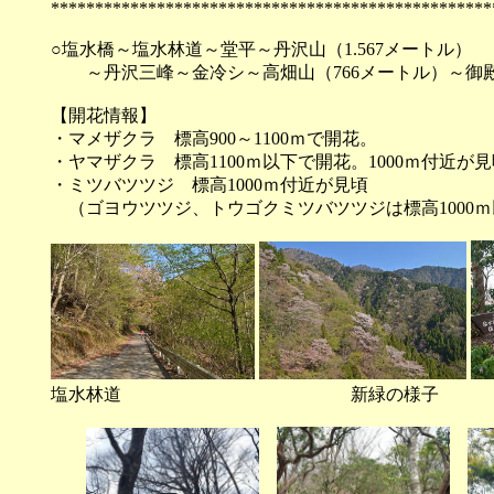
**************************************************
○塩水橋～塩水林道～堂平～丹沢山（1.567メートル）
～丹沢三峰～金冷シ～高畑山（766メートル）～御
【開花情報】
・マメザクラ 標高900～1100ｍで開花。
・ヤマザクラ 標高1100ｍ以下で開花。1000ｍ付近が
・ミツバツツジ 標高1000ｍ付近が見頃
（ゴヨウツツジ、トウゴクミツバツツジは標高1000
塩水林道 新緑の様子 本