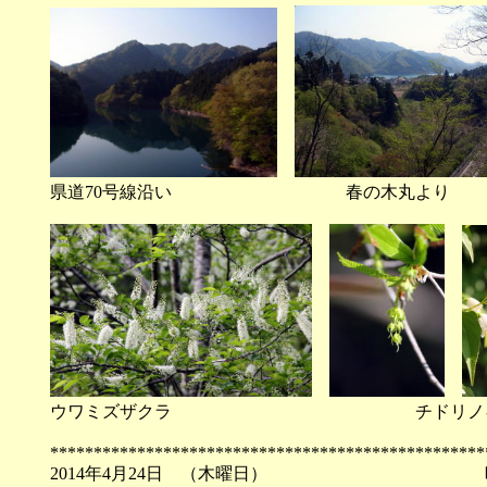
県道70号線沿い 春の木丸より
ウワミズザクラ チドリノキ
**************************************************
2014年4月24日 （木