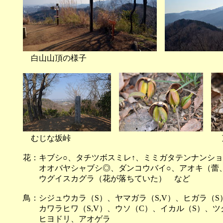
白山山頂の様子 鐘ヶ
むじな坂峠 芽吹きだし
花：キブシ○、タチツボスミレ↑、ミミガタテンナンショ
オオバヤシャブシ◎、ダンコウバイ○、アオキ（蕾、
ウグイスカグラ（花が落ちていた） など
鳥：シジュウカラ（S）、ヤマガラ（S,V）、ヒガラ（S）
カワラヒワ（S,V）、ウソ（C）、イカル（S）、ツグ
ヒヨドリ、アオゲラ