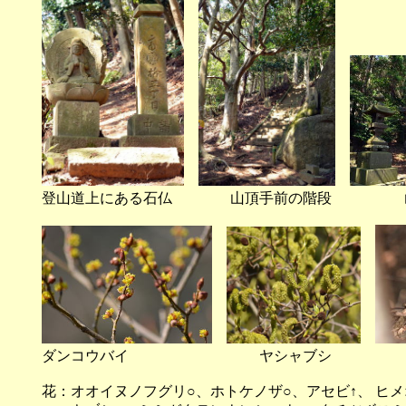
登山道上にある石仏 山頂手前の階段 山頂
ダンコウバイ ヤシャブシ 
花：オオイヌノフグリ○、ホトケノザ○、アセビ↑、 ヒメ