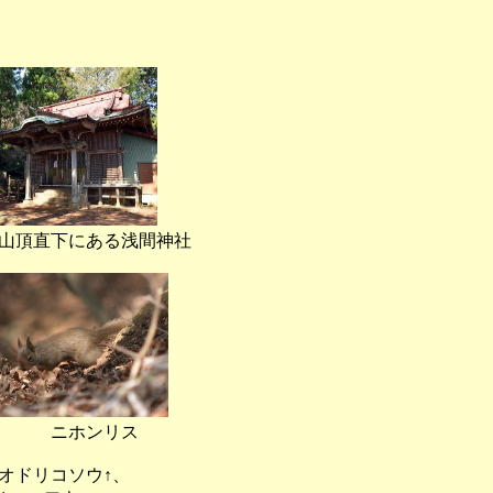
直下にある浅間神社
ニホンリス
オドリコソウ↑、