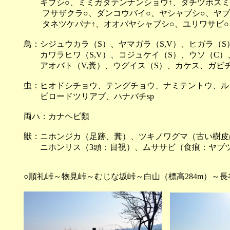
キブシ○、ミミガタテンナンショウ↑、タチツボスミ
フサザクラ○、ダンコウバイ○、ヤシャブシ○、ヤブ
タネツケバナ↑、オオバヤシャブシ○、ユリワサビ○
鳥：シジュウカラ（S）、ヤマガラ（S,V）、ヒガラ（S）
カワラヒワ（S,V）、コジュケイ（S）、ウソ（C）、
アオバト（V,糞）、ウグイス（S）、カケス、ガビ
虫：ヒオドシチョウ、テングチョウ、ナミテントウ、ル
ビロードツリアブ、ハナバチsp
両ハ：カナヘビ類
獣：ニホンジカ（足跡、糞）、ツキノワグマ（古い樹皮
ニホンリス（3頭：目視）、ムササビ（食痕：ヤブツ
○順礼峠～物見峠～むじな坂峠～白山（標高284m）～