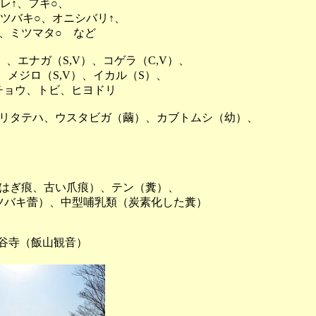
レ↑、フキ○、
ツバキ○、オニシバリ↑、
、ミツマタ○ など
、エナガ（S,V）、コゲラ（C,V）、
メジロ（S,V）、イカル（S）、
チョウ、トビ、ヒヨドリ
リタテハ、ウスタビガ（繭）、カブトムシ（幼）、
はぎ痕、古い爪痕）、テン（糞）、
バキ蕾）、中型哺乳類（炭素化した糞）
長谷寺（飯山観音）