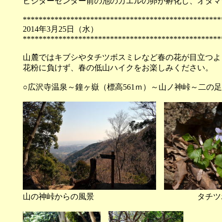
ビジターセンター前の池のカエルの卵が孵化し、オタマ
**************************************************
2014年3月25日（
**************************************************
山麓ではキブシやタチツボスミレなど春の花が目立つよ
花粉に負けず、春の低山ハイクをお楽しみください。
○広沢寺温泉～鐘ヶ嶽（標高561ｍ）～山ノ神峠～二の
山の神峠からの風景 タチツボ