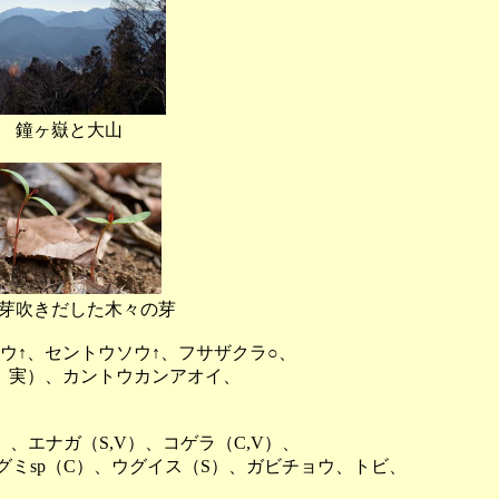
嶽と大山
た木々の芽
ウ↑、セントウソウ↑、フサザクラ○、
実）、カントウカンアオイ、
、エナガ（S,V）、コゲラ（C,V）、
ミsp（C）、ウグイス（S）、ガビチョウ、トビ、