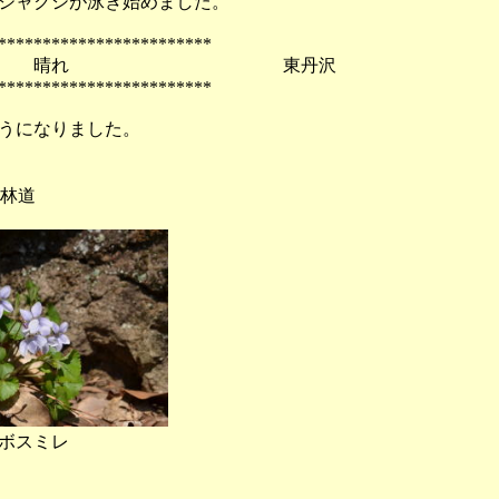
ジャクシが泳ぎ始めました。
************************
水） 晴れ 東丹沢
************************
うになりました。
足林道
スミレ