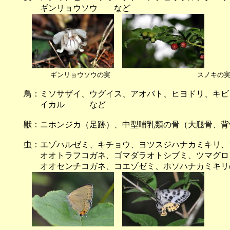
ギンリョウソウ など
ギンリョウソウの実 スノキの
鳥：ミソサザイ、ウグイス、アオバト、ヒヨドリ、キビ
イカル など
獣：ニホンジカ（足跡）、中型哺乳類の骨（大腿骨、背
虫：エゾハルゼミ、キチョウ、ヨツスジハナカミキリ、
オオトラフコガネ、ゴマダラオトシブミ、ツマグロヒ
オオセンチコガネ、コエゾゼミ、ホソハナカミキリ