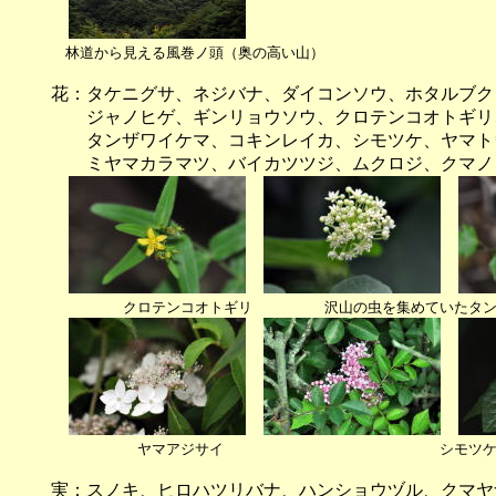
林道から見える風巻ノ頭（奥の高い山）
花：タケニグサ、ネジバナ、ダイコンソウ、ホタルブク
ジャノヒゲ、ギンリョウソウ、クロテンコオトギリ、
タンザワイケマ、コキンレイカ、シモツケ、ヤマトウ
ミヤマカラマツ、バイカツツジ、ムクロジ、クマノ
クロテンコオトギリ 沢山の虫を集めていたタン
ヤマアジサイ シモツ
実：スノキ、ヒロハツリバナ、ハンショウヅル、クマヤ