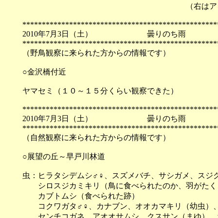
（右はアップ写真です） 
**************************************************
2010年7月3日（土） 曇
**************************************************
（野鳥観察に来られた方からの情報です）
○金沢橋付近
ヤマセミ（１０～１５分くらい観察できた）
**************************************************
2010年7月3日（土） 曇
**************************************************
（自然観察に来られた方からの情報です）
○展望の丘～早戸川林道
虫：ヒラタシデムシ♂♀、スズメバチ、サシガメ、スジ
シロスジカミキリ（鳥に食べられたのか、羽がたく
カブトムシ（食べられた跡）
コクワガタ♂♀、カナブン、オオカマキリ（幼虫）、
センチコガネ、アオオサムシ、クスサン（まゆ）、