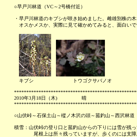
○早戸川林道（VC～2号橋付近）
・早戸川林道のキブシが咲き始めました。雌雄別株の木
オスかメスか、実際に見て確かめてみると、面白いで
キブシ トウゴクサバノオ
**************************************************
2010年3月18日（木) 
**************************************************
○山伏峠～石保土山～樅ノ木沢の頭～菰釣山～西沢林道
積雪：山伏峠の登り口と菰釣山からの下りには雪が残っ
尾根上は所々残っていますが、歩くのには支障