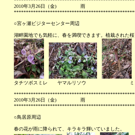
**************************************************
2010年3月26日（金) 
**************************************************
○宮ヶ瀬ビジターセンター周辺
湖畔園地でも気軽に、春を満喫できます。植栽された桜
タチツボスミレ ヤマルリソウ ミミガ
**************************************************
2010年3月26日（金) 
**************************************************
○鳥居原周辺
春の花が雨に降られて、キラキラ輝いていました。