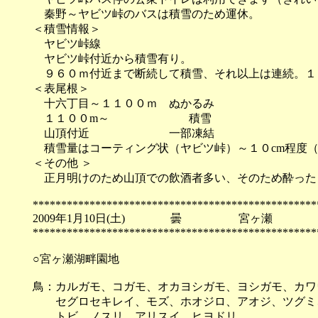
秦野～ヤビツ峠のバスは積雪のため運休。
＜積雪情報＞
ヤビツ峠線
ヤビツ峠付近から積雪有り。
９６０ｍ付近まで断続して積雪、それ以上は連続。１
＜表尾根＞
十六丁目～１１００ｍ ぬかるみ
１１００m～ 積雪
山頂付近 一部凍結
積雪量はコーティング状（ヤビツ峠）～１０cm程度
＜その他 ＞
正月明けのため山頂での飲酒者多い、そのため酔った
**************************************************
2009年1月10日(土) 曇 宮ヶ瀬
**************************************************
○宮ヶ瀬湖畔園地
鳥：カルガモ、コガモ、オカヨシガモ、ヨシガモ、カワ
セグロセキレイ、モズ、ホオジロ、アオジ、ツグミ、
トビ、ノスリ、アリスイ、ヒヨドリ