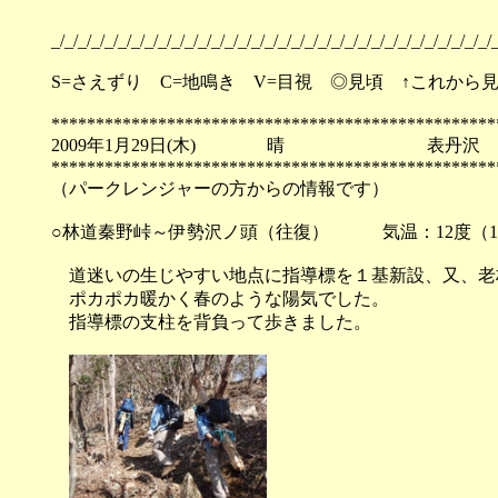
_/_/_/_/_/_/_/_/_/_/_/_/_/_/_/_/_/_/_/_/_/_/_/_/_/_/_/_/_/_/_/_/_/_
S=さえずり C=地鳴き V=目視 ◎見頃 ↑これから
**************************************************
2009年1月29日(木) 晴 表丹沢
**************************************************
（パークレンジャーの方からの情報です）
○林道秦野峠～伊勢沢ノ頭（往復） 気温：12度（13:
道迷いの生じやすい地点に指導標を１基新設、又、老
ポカポカ暖かく春のような陽気でした。
指導標の支柱を背負って歩きました。