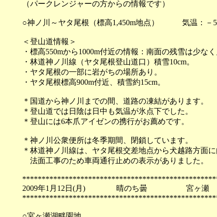
（パークレンジャーの方からの情報です）
○神ノ川～ヤタ尾根（標高1,450m地点） 気温：－5℃（
＜登山道情報＞
・標高550mから1000m付近の情報：南面の残雪は少な
・林道神ノ川線（ヤタ尾根登山道口）積雪10cm。
・ヤタ尾根の一部に岩がちの場所あり。
・ヤタ尾根標高900m付近、積雪約15cm。
＊国道から神ノ川までの間、道路の凍結があります。
＊登山道では日陰は日中も気温が氷点下でした。
＊登山には6本爪アイゼンの携行がお薦めです。
＊神ノ川公衆便所は冬季期間、閉鎖しています。
＊林道神ノ川線は、ヤタ尾根交差地点から犬越路方面に
法面工事のため車両通行止めの表示がありました。
**************************************************
2009年1月12日(月) 晴のち曇 宮ヶ瀬
**************************************************
○宮ヶ瀬湖畔園地