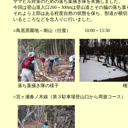
ヤマビル対策のための落ち葉掻き隊を実施しました。
今回は登山道入口200～300mは登山道とその脇の落ち
それより上部はある程度自然の状態を保ち、獣道が横切
いるところなどを念入りに行いました。
○鳥居原園地～南山（往復） 10:00～15:30
落ち葉掻き隊の様子 権現平の
○宮ヶ瀬春ノ木線（第３駐車場登山口から周遊コース） 10