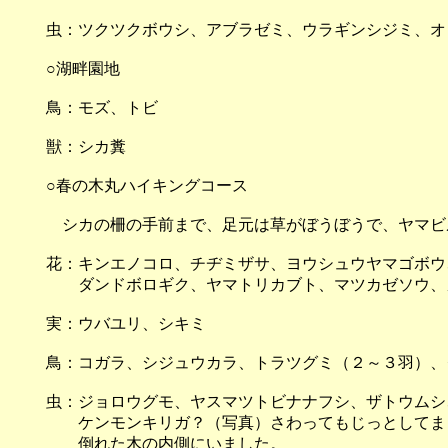
虫：ツクツクボウシ、アブラゼミ、ウラギンシジミ、オ
○湖畔園地
鳥：モズ、トビ
獣：シカ糞
○春の木丸ハイキングコース
シカの柵の手前まで、足元は草がぼうぼうで、ヤマビ
花：キンエノコロ、チヂミザサ、ヨウシュウヤマゴボウ
ダンドボロギク、ヤマトリカブト、マツカゼソウ、
実：ウバユリ、シキミ
鳥：コガラ、シジュウカラ、トラツグミ（２～３羽）、
虫：ジョロウグモ、ヤスマツトビナナフシ、ザトウムシ
ケンモンキリガ？（写真）さわってもじっとしてま
倒れた木の内側にいました。