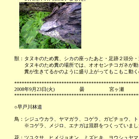
獣：タヌキのため糞、シカの座ったあと・足跡２頭分・
タヌキのため糞の場所では、オオセンチコガネが動
糞が生きてるかのように盛り上がってもこもこ動く
**************************************************
2008年9月23日(火) 曇 宮ヶ瀬
**************************************************
○早戸川林道
鳥：シジュウカラ、ヤマガラ、コゲラ、ガビチョウ、ト
※コゲラ、メジロ、エナガは混群をつくっていまし
花：ツユクサ、ヒメジョオン、ミズヒキ、ヨウシュヤマ