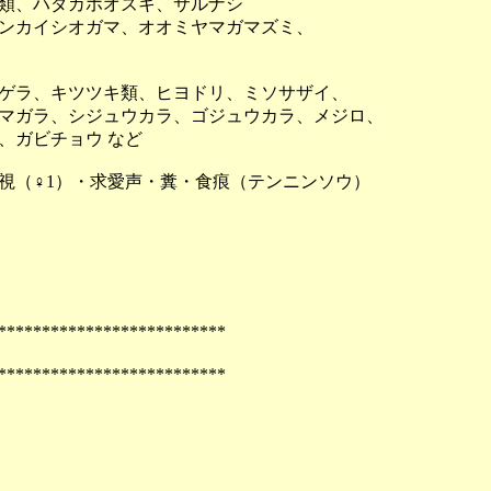
類、ハダカホオズキ、サルナシ
ンカイシオガマ、オオミヤマガマズミ、
ゲラ、キツツキ類、ヒヨドリ、ミソサザイ、
ガラ、シジュウカラ、ゴジュウカラ、メジロ、
ガビチョウ など
視（♀1）・求愛声・糞・食痕（テンニンソウ）
**************************
**************************