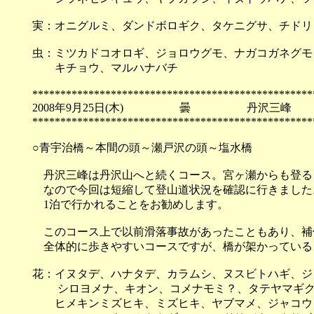
実：オニグルミ、ダンドボロギク、タケニグサ、チドリ
虫：ミツカドコオロギ、ジョロウグモ、ナガコガネグモ
キチョウ、マルハナバチ
**************************************************
2008年9月25日(木) 曇 丹沢三峰
**************************************************
○青宇治橋～本間の頭～瀬戸沢の頭～塩水橋
丹沢三峰は丹沢山へと続くコース。宮ヶ瀬からも登る
なので今回は短縮して登山道状況を確認に行きました
1泊で行かれることをお勧めします。
このコース上で以前滑落事故があったこともあり、補
全体的に歩きやすいコースですが、橋が架かっている
花：イヌタデ、ハナタデ、カラムシ、ヌスビトハギ、ジ
シロヨメナ、キオン、コメナモミ？、タテヤマギク
ヒメキンミズヒキ、ミズヒキ、ヤブマメ、ジャコウ