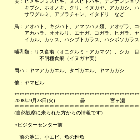
実：ヒメキンミズヒキ、ヌスビトハギ、テンナンショウ
キブシ、ホオノキ、クリ、イヌガヤ、アカガシ、ハ
サワグルミ、アブラチャン、イタドリ など
鳥：アオバト、キジバト、アマツバメ類、アオゲラ、コ
アカハラ、オオルリ、エナガ、コガラ、ヒガラ、ヤマ
イカル、カケス、ハシブトガラス、ハシボソガラス、
哺乳類：リス食痕（オニグルミ・アカマツ）、シカ 目
不明種食痕（イヌガヤ実）
両ハ：ヤマアカガエル、タゴガエル、ヤマカガシ
他：ヤマビル
**************************************************
2008年9月23日(火) 曇 宮ヶ瀬
**************************************************
(自然観察に来られた方からの情報です)
○ビジターセンター前
前の池に、小エビ、魚の稚魚