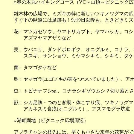
○春の木丸ハイキングコース（VC～山頂～ピクニック
雑木林の広場で、ミズキの幹に新しいツキノワグマの爪
すぐ下の獣道には足跡も！9月9日以降も、ときどきミ
花：マツカゼソウ、ヤマトリカブト、ヤマハッカ、コシ
アズマヤマアザミなど
実：ウバユリ、ダンドボロギク、オニグルミ、コナラ、
ススキ、サンショウ、ミヤマシキミ、シキミ、タケ
菌：タマゴタケなど
鳥：ヤマガラ(エゴノキの実をつついていました）、ア
虫：トビナナフシsp.、コナラシギゾウムシ？切り落と
獣：シカ足跡・つのとぎ痕・体こすり痕、ツキノワグマツ
アカネズミ食痕(オニグルミ）、アズマモグラ坑道
○湖畔園地（ピクニック広場周辺）
アブラチャンの枝先には、早くも小さな来年の花芽がで