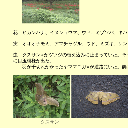
花：ヒガンバナ、イヌショウマ、ウド、ミゾソバ、キバ
実：オオオナモミ、アマチャヅル、ウド、ミズキ、ケン
虫：クスサン♂がツツジの植え込みに止まっていた。そ
に目玉模様が出た。
羽が千切れかかったヤママユガ♀が道路にいた。前ば
クスサン ヤママ