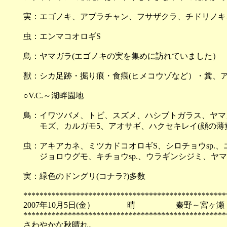
実：エゴノキ、アブラチャン、フサザクラ、チドリノキ
虫：エンマコオロギS
鳥：ヤマガラ(エゴノキの実を集めに訪れていました）
獣：シカ足跡・掘り痕・食痕(ヒメコウゾなど）・糞、ア
○V.C.～湖畔園地
鳥：イワツバメ、トビ、スズメ、ハシブトガラス、ヤマ
モズ、カルガモ5、アオサギ、ハクセキレイ(顔の薄黄
虫：アキアカネ、ミツカドコオロギS、シロチョウsp.
ジョロウグモ、キチョウsp.、ウラギンシジミ、ヤマト
実：緑色のドングリ(コナラ?)多数
**************************************************
2007年10月5日(金） 晴 秦野～宮ヶ瀬
**************************************************
さわやかな秋晴れ。