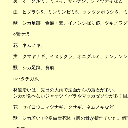
実：オニグルミ、ミズキ、サルナシ、クマヤナギなど
虫：ヒグラシS、ミンミンゼミS、ツクツクボウシＳ、ミ
獣：シカ足跡・食痕・糞、イノシシ掘り跡、ツキノワグマ
○鷲ケ沢
花：ネムノキ、
実：クマヤナギ、イヌザクラ、オニグルミ、テンナンショ
獣：シカ足跡、食痕
○ハタチガ沢
林道沿いは、先日の大雨で法面からの落石が多い。
シカが食べないジャケツイバラやマツカゼソウが多く目
花：セイヨウコマツナギ、クサギ、ネムノキなど
獣：シカ若い♀全身白骨死体（脚の骨が折れていた。斜