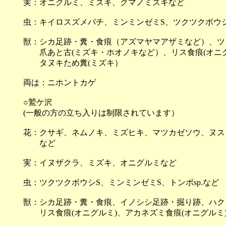
実：オニグルミ、ミズキ、クマノミズキなど
虫：キイロスズメバチ、ミンミンゼミS、ツクツクボ
獣：シカ足跡・糞・食痕（アズマヤマアザミなど）、ツ
爪あと古(ミズキ・ホオノキなど）、リス食痕(オニグ
タヌキため糞(ミズキ）
両は：ニホントカゲ
○鷲ケ沢
(一般の方の立ち入りは制限されています）
花：クサギ、ネムノキ、ミズヒキ、マツカゼソウ、ヌス
など
実：イヌザクラ、ミズキ、オニグルミなど
虫：ツクツクボウシS、ミンミンゼミS、トンボsp.など
獣：シカ足跡・糞・食痕、イノシシ足跡・掘り跡、ハク
リス食痕(オニグルミ)、アカネズミ食痕(オニグルミ