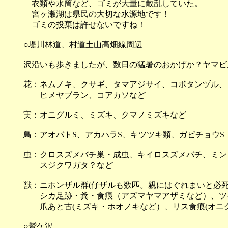
衣類や水筒など、ゴミが大量に散乱していた。
宮ヶ瀬湖は県民の大切な水源地です！
ゴミの投棄は許せないですね！
○堤川林道、村道土山高畑線周辺
沢沿いも歩きましたが、数日の猛暑のおかげか？ヤマビ
花：ネムノキ、クサギ、タマアジサイ、コボタンヅル、
ヒメヤブラン、コアカソなど
実：オニグルミ、ミズキ、クマノミズキなど
鳥：アオバトS、アカハラS、キツツキ類、ガビチョウS
虫：クロスズメバチ巣・成虫、キイロスズメバチ、ミン
スジクワガタ？など
獣：ニホンザル群(仔ザルも数匹。親にはぐれまいと必
シカ足跡・糞・食痕（アズマヤマアザミなど）、ツキ
爪あと古(ミズキ・ホオノキなど）、リス食痕(オニグ
○鷲ケ沢