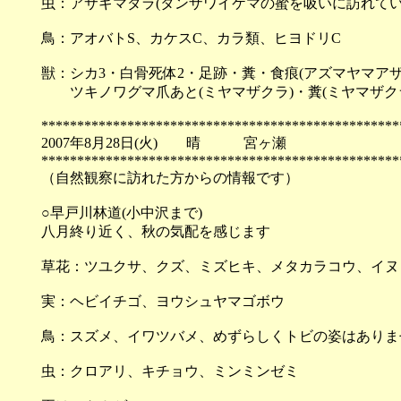
虫：アサギマダラ(タンザワイケマの蜜を吸いに訪れてい
鳥：アオバトS、カケスC、カラ類、ヒヨドリC
獣：シカ3・白骨死体2・足跡・糞・食痕(アズマヤマア
ツキノワグマ爪あと(ミヤマザクラ)・糞(ミヤマザク
**************************************************
2007年8月28日(火) 晴 宮ヶ瀬
**************************************************
（自然観察に訪れた方からの情報です）
○早戸川林道(小中沢まで)
八月終り近く、秋の気配を感じます
草花：ツユクサ、クズ、ミズヒキ、メタカラコウ、イヌ
実：ヘビイチゴ、ヨウシュヤマゴボウ
鳥：スズメ、イワツバメ、めずらしくトビの姿はありま
虫：クロアリ、キチョウ、ミンミンゼミ