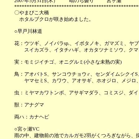
2007年5月31日(木） 晴のち曇り 宮ヶ瀬
**************************************************
〇やまびこ大橋
ホタルブクロが咲き始めました。
○早戸川林道
花：ウツギ、ノイバラsp.、イボタノキ、ガマズミ、ヤブ
スイカズラ、イタチハギ、オカタツナミソウ、クマノ
実：モミジイチゴ、オニグルミ(小さな未熟の実)
鳥：アオバトS、サンコウチョウ♂、センダイムシクイS
ヤマセミS、カワウ、アオサギ、ホオジロ、メジロ
虫：ミヤマカワトンボ、アサギマダラ、コミスジ、ダイ
獣：アナグマ
両ハ：カナヘビ
○宮ヶ瀬VC
雨の中、建物前の池でカルガモ2羽がくつろぎながら、