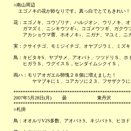
○南山周辺
エゴノキの花が鈴なりです。真っ白でとてもきれい！
花：エゴノキ、コウゾリナ、ハルジオン、ウリノキ、オ
ガマズミ、ニシキウツギ↓、コゴメウツギ、ガクウツ
アカショウマ蕾、ホオノキ↓、ニガナ、マユミ、ニガ
実：クサイチゴ、モミジイチゴ、オヤブジラミ、ミズキ
鳥：キビタキS、ヤブサメ、アオバト、ツツドリＳ、ホ
ヒガラＳ、ウグイスＳ，センダイムシクイＳ，
両ハ：モリアオガエル卵塊２８個に増えました！
ヤマブキに１、コアカソに２３、フサザクラに
**************************************************
2007年5月28日(月) 曇 東丹沢
**************************************************
○札掛
鳥：オオルリV2S多数、アオバトS、キジバトS、ヒヨ