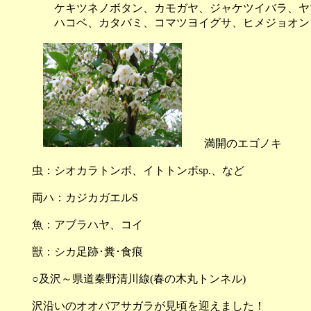
ケキツネノボタン、カモガヤ、ジャケツイバラ、ヤマ
ハコベ、カタバミ、コマツヨイグサ、ヒメジョオン
満開のエゴノキ
虫：シオカラトンボ、イトトンボsp.、など
両ハ：カジカガエルS
魚：アブラハヤ、コイ
獣：シカ足跡･糞･食痕
○及沢～県道秦野清川線(春の木丸トンネル)
沢沿いのオオバアサガラが見頃を迎えました！