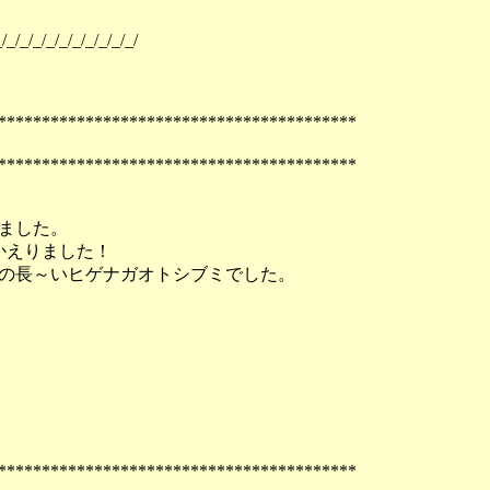
/_/_/_/_/_/_/_/_/_/_/
*****************************************
*****************************************
きました。
かえりました！
の長～いヒゲナガオトシブミでした。
*****************************************