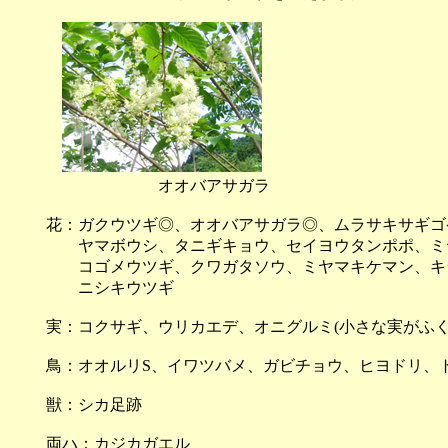
オオバアサガラ
花：ガクウツギ◎、オオバアサガラ◎、ムラサキサギゴケ
ヤマボウシ、タニギキョウ、セイヨウタンポポ、ミヤ
コゴメウツギ、クワガタソウ、ミヤマキケマン、キ
ニシキウツギ
実：コクサギ、ウリカエデ、オニグルミ(小さな実がふ
鳥：オオルリS、イワツバメ、ガビチョウ、ヒヨドリ、
獣：シカ足跡
両ハ：カジカガエル