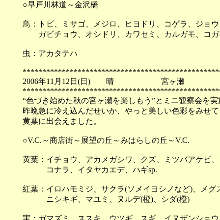
○早戸川林道～金沢橋
鳥：トビ、ミサゴ、メジロ、ヒヨドリ、コゲラ、ジョウ
ガビチョウ、オシドリ、カワセミ、カルガモ、コガ
虫：アカタテハ
**************************************************
2006年11月12日(日) 晴 宮ヶ瀬
**************************************************
“色づき始めた秋の宮ヶ瀬を楽しもう”とミニ観察会を実
昨晩急に冷え込んだせいか、やっと美しい色彩をみせて
黄葉に出会えました。
○V.C.～商店街～展望の丘～みはらしの丘～V.C.
黄葉：イチョウ、アカメガシワ、クズ、ミツバアケビ、
コナラ、イタヤカエデ、ハギsp.
紅葉：イロハモミジ、サクラ(ソメイヨシノなど)、メ
ニシキギ、マユミ、ヌルデ(橙)、シダ(橙)
実：ガマズミ、ススキ、ウツギ、スギ、イヌザンショウ