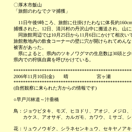
〇厚木市飯山
「旅館のわなでクマ捕獲」
11日午後9時ころ、旅館に仕掛けたわなに体長約160c
捕獲された。12日、清川村の丹沢山中に搬送され、山
同旅館周辺では10月25日から11月6日にかけて相次
旅館敷地内の飲食コーナーの壁に穴が開けられてめんな
被害があった。
県によると、県内のツキノワグマの生息数は30頭と少な
県内での狩猟自粛を呼びかけている。
**************************************************
2006年11月10日(金) 晴 宮ヶ瀬
**************************************************
(自然観察に来られた方からの情報です)
○早戸川林道～汁垂橋
鳥：ジョウビタキ、モズ、ヒヨドリ、アオジ、メジロ、
カケス、アオサギ、カルガモ、カワウ、ミサゴ、シジ
花：リュウノウギク、シラネセンキュウ、セキヤノアキ