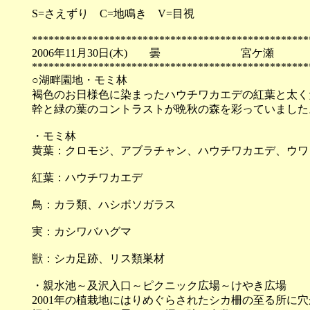
S=さえずり C=地鳴き V=目視
**************************************************
2006年11月30日(木) 曇 宮ケ瀬
**************************************************
○湖畔園地・モミ林
褐色のお日様色に染まったハウチワカエデの紅葉と太く
幹と緑の葉のコントラストが晩秋の森を彩っていました
・モミ林
黄葉：クロモジ、アブラチャン、ハウチワカエデ、ウワ
紅葉：ハウチワカエデ
鳥：カラ類、ハシボソガラス
実：カシワバハグマ
獣：シカ足跡、リス類巣材
・親水池～及沢入口～ピクニック広場～けやき広場
2001年の植栽地にはりめぐらされたシカ柵の至る所に