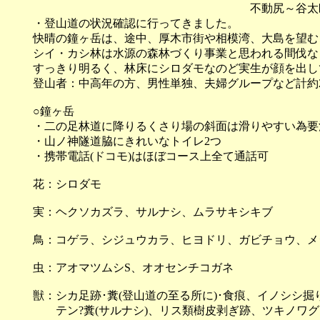
不動尻～谷太郎林道～
・登山道の状況確認に行ってきました。
快晴の鐘ヶ岳は、途中、厚木市街や相模湾、大島を望む
シイ・カシ林は水源の森林づくり事業と思われる間伐な
すっきり明るく、林床にシロダモなのど実生が顔を出し
登山者：中高年の方、男性単独、夫婦グループなど計約
○鐘ヶ岳
・二の足林道に降りるくさり場の斜面は滑りやすい為要
・山ノ神隧道脇にきれいなトイレ2つ
・携帯電話(ドコモ)はほぼコース上全て通話可
花：シロダモ
実：ヘクソカズラ、サルナシ、ムラサキシキブ
鳥：コゲラ、シジュウカラ、ヒヨドリ、ガビチョウ、メジ
虫：アオマツムシS、オオセンチコガネ
獣：シカ足跡･糞(登山道の至る所に)･食痕、イノシシ掘
テン?糞(サルナシ)、リス類樹皮剥ぎ跡、ツキノワグ