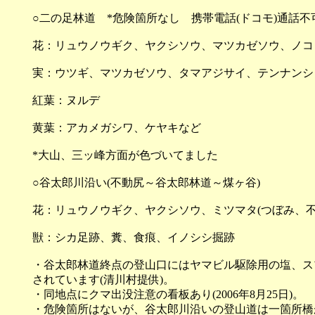
○二の足林道 *危険箇所なし 携帯電話(ドコモ)通話不
花：リュウノウギク、ヤクシソウ、マツカゼソウ、ノコ
実：ウツギ、マツカゼソウ、タマアジサイ、テンナンショ
紅葉：ヌルデ
黄葉：アカメガシワ、ケヤキなど
*大山、三ッ峰方面が色づいてました
○谷太郎川沿い(不動尻～谷太郎林道～煤ヶ谷)
花：リュウノウギク、ヤクシソウ、ミツマタ(つぼみ、不
獣：シカ足跡、糞、食痕、イノシシ掘跡
・谷太郎林道終点の登山口にはヤマビル駆除用の塩、ス
されています(清川村提供)。
・同地点にクマ出没注意の看板あり(2006年8月25日)。
・危険箇所はないが、谷太郎川沿いの登山道は一箇所橋