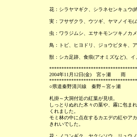
花：シラヤマギク、シラネセンキュウ(終
実：フサザクラ、ウツギ、ヤマノイモ(
虫：ワラジムシ、エサキモンツキノカ
鳥：トビ、ヒヨドリ、ジョウビタキ、
獣：シカ足跡、食痕(アオミズなど)、
***********************************
2004年11月12日(金) 宮ヶ瀬 雨
***********************************
○県道秦野清川線 秦野～宮ヶ瀬
札掛～大洞付近の紅葉が見頃。
しっとりぬれた木々の葉や、霧に包ま
くれました。
モミ林の中に点在するカエデの紅やア
きれいでした。
花：ノコンギク、ヤクシソウ、リュウ