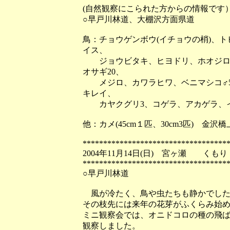
(自然観察にこられた方からの情報です
○早戸川林道、大棚沢方面県道
鳥：チョウゲンボウ(イチョウの梢)、
イス、
ジョウビタキ、ヒヨドリ、ホオジロ、オ
オサギ20、
メジロ、カワラヒワ、ベニマシコ♂5
キレイ、
カヤクグリ3、コゲラ、アカゲラ、イ
他：カメ(45cm１匹、30cm3匹) 
***********************************
2004年11月14日(日) 宮ヶ瀬 くもり
***********************************
○早戸川林道
風が冷たく、鳥や虫たちも静かでした
その枝先には来年の花芽がふくらみ始
ミニ観察会では、オニドコロの種の飛
観察しました。