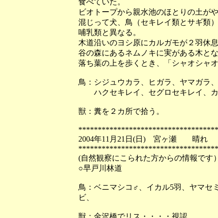
食べていた。
ビオトープから親水池のほとりの土が
混じって犬、鳥（セキレイ類とサギ類
哺乳類と異なる。
木道沿いのヨシ原にカルガモが２羽休
谷の森にあるネムノキに実がある木と
落ち葉の上を歩くとき、「シャオシャ
鳥：シジュウカラ、ヒガラ、ヤマガラ
ハクセキレイ、セグロセキレイ、カル
獣：糞を２カ所で拾う。
***********************************
2004年11月21日(日) 宮ヶ瀬 晴れ
***********************************
(自然観察にこられた方からの情報です
○早戸川林道
鳥：ベニマシコ♂、イカル5羽、ヤマセ
ビ、
獣：金沢橋でリス・・・・視認