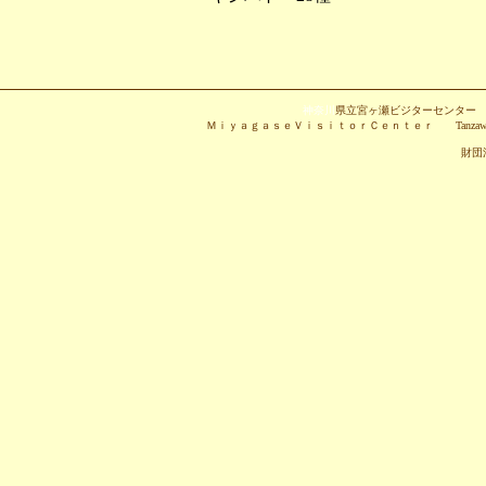
神奈川
県立宮ヶ瀬ビジターセンタ
ＭｉｙａｇａｓｅＶｉｓｉｔｏｒＣｅｎｔｅｒ Tanzawa-Oyama Quasi-N
財団