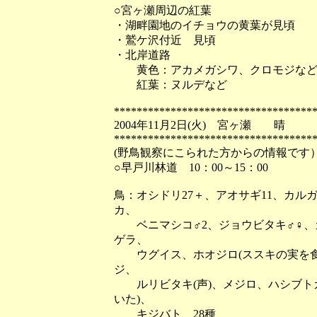
○宮ヶ瀬周辺の紅葉
・湖畔園地のイチョウの黄葉が見頃
・鷲ケ沢付近 見頃
・北岸道路
黄色：アカメガシワ、クロモジなど
紅葉：ヌルデなど
***********************************
2004年11月2日(火) 宮ヶ瀬 晴
***********************************
(野鳥観察にこられた方からの情報です
○早戸川林道 10：00～15：00
鳥：オシドリ27＋、アオサギ11、カル
カ、
ベニマシコ♂2、ジョウビタキ♂♀、
ゲラ、
ウグイス、ホオジロ(ススキの実を食
ジ、
ルリビタキ(声)、メジロ、ハシブト
いた)、
キジバト 28種