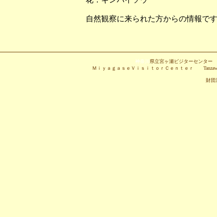
自然観察に来られた方からの情報で
神奈川
県立宮ヶ瀬ビジターセンタ
ＭｉｙａｇａｓｅＶｉｓｉｔｏｒＣｅｎｔｅｒ Tanzawa-Oyama Quasi-N
財団