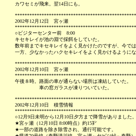
カワセミが飛来。翌14日にも。
*************************************************
2002年12月12日 宮ヶ瀬
*************************************************
○ビジターセンター前 8:00
キセキレイが池の淵で採餌をしていた。
数年前までキセキレイをよく見かけたのですが、今で
一方、少なかったハクセキレイをよく見かけるように
*************************************************
2002年12月10日 宮ヶ瀬
*************************************************
午後８時。路面の車が通らない場所は凍結していた。
車の窓ガラスが凍りついていた。
*************************************************
2002年12月10日 積雪情報
*************************************************
○12月9日未明から12月10日夕方まで降雪がありました
★宮ヶ瀬（12月10日 8:00時点）約15㌢
★一部の道路を除き除雪され、通行可能です。
★県道70号線（秦野清川線、宮ヶ瀬～ヤビツ峠～秦野）