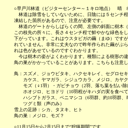
○早戸川林道（ビジターセンター～１キロ地点） 晴 8:50
林道は除雪をしていないために、日陰には５センチ程
凍結した箇所があるので、注意が必要です。
林道のゲートからしばらくの間、左側の斜面に樹木（
この枝先の所々に、長さ４センチ程で鮮やかな緑色を
下がっています。これはウスタビガの繭（まゆ）です
れていません。非常に丈夫なので昨年作られた繭がぶ
れは色があせているのですぐわかります。
今は樹木の姿がよくわかります。種類による樹形の違
鳥の巣がかかっていることがあります。こちらも注意
鳥：スズメ、ジョウビタキ、ハクセキレイ、セグロセ
カケス、ヤマガラ、シジュウカラ、メジロ、カヤクグ
モズ（♀1羽）・ガビチョウ（2羽、落ち葉を払い除
ホオジロ、ヒヨドリ（10羽程がキハダの実を食べて
ハシブトガラス、ベニマシコ（6羽群、約10羽群、
ツグミ類（声のみ）
雪上の足跡：シカ、タヌキ、ヒト
鳥の巣：メジロ、モズ？
○11月15日から2月15日まで“狩猟期間”です