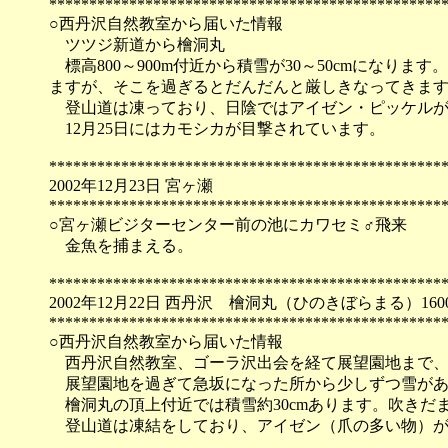
*************************************************
○西丹沢自然教室から届いた情報
ツツジ新道から檜洞丸
標高800～900m付近から積雪が30～50cmになりま
ますが、そこを過ぎるとだんだんと厳しきなってきま
登山道は凍っており、日陰ではアイゼン・ピッケルが
12月25日にはカモシカが目撃されています。
*************************************************
2002年12月23日 宮ヶ瀬
*************************************************
○宮ヶ瀬ビジターセンター前の池にカワセミ♂飛来
金魚を捕まえる。
*************************************************
2002年12月22日 西丹沢 檜洞丸（ひのきぼらまる）160
*************************************************
○西丹沢自然教室から届いた情報
西丹沢自然教室、ゴーラ沢出会を経て展望園地まで、
展望園地を過ぎて急坂になった所から少しずつ雪があ
檜洞丸の頂上付近では積雪約30cmあります。吹きだま
登山道は凍結をしており、アイゼン（爪の多い物）が