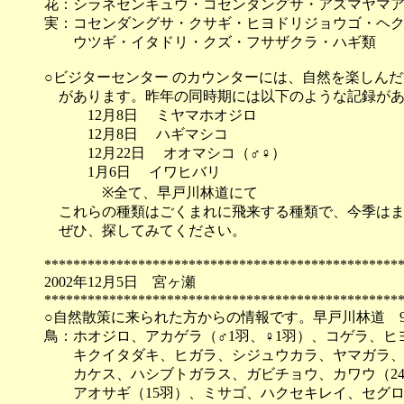
花：シラネセンキュウ・コセンダングサ・アズマヤマ
実：コセンダングサ・クサギ・ヒヨドリジョウゴ・ヘ
ウツギ・イタドリ・クズ・フサザクラ・ハギ類
○ビジターセンター のカウンターには、自然を楽しん
があります。昨年の同時期には以下のような記録があ
12月8日 ミヤマホオジロ
12月8日 ハギマシコ
12月22日 オオマシコ（♂♀）
1月6日 イワヒバリ
※全て、早戸川林道にて
これらの種類はごくまれに飛来する種類で、今季はま
ぜひ、探してみてください。
*************************************************
2002年12月5日 宮ヶ瀬
*************************************************
○自然散策に来られた方からの情報です。早戸川林道 9:40
鳥：ホオジロ、アカゲラ（♂1羽、♀1羽）、コゲラ、
キクイタダキ、ヒガラ、シジュウカラ、ヤマガラ、
カケス、ハシブトガラス、ガビチョウ、カワウ（24
アオサギ（15羽）、ミサゴ、ハクセキレイ、セグロ