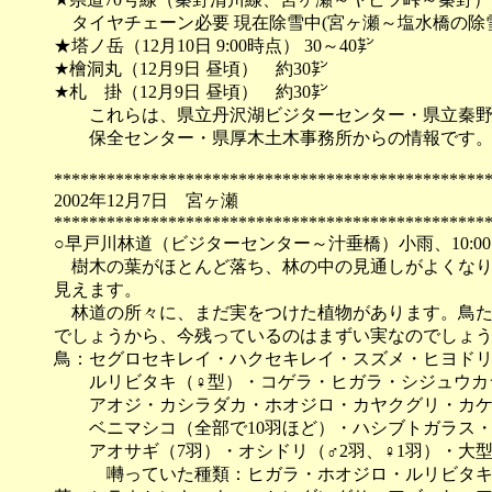
タイヤチェーン必要 現在除雪中(宮ヶ瀬～塩水橋の除
★塔ノ岳（12月10日 9:00時点） 30～40㌢
★檜洞丸（12月9日 昼頃） 約30㌢
★札 掛（12月9日 昼頃） 約30㌢
これらは、県立丹沢湖ビジターセンター・県立秦野
保全センター・県厚木土木事務所からの情報です
*************************************************
2002年12月7日 宮ヶ瀬
*************************************************
○早戸川林道（ビジターセンター～汁垂橋）小雨、10:00～1
樹木の葉がほとんど落ち、林の中の見通しがよくなり
見えます。
林道の所々に、まだ実をつけた植物があります。鳥た
でしょうから、今残っているのはまずい実なのでしょ
鳥：セグロセキレイ・ハクセキレイ・スズメ・ヒヨド
ルリビタキ（♀型）・コゲラ・ヒガラ・シジュウカ
アオジ・カシラダカ・ホオジロ・カヤクグリ・カケ
ベニマシコ（全部で10羽ほど）・ハシブトガラス・
アオサギ（7羽）・オシドリ（♂2羽、♀1羽）・大
囀っていた種類：ヒガラ・ホオジロ・ルリビタ