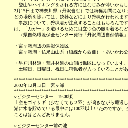
登山やハイキングをされる方にはなじみが薄いかもしれ
2月15日まで神奈川県（丹沢含む）では狩猟期間にな
どの場所を除いては、銃器などにより狩猟が行われま
事故について、狩猟者が注意することはもちろんです
は、「万が一」を避けるために目立つ色の服を着るな
（県自然環境保全センター発行「丹沢周辺自然情報」
・宮ヶ瀬周辺の鳥獣保護区
宮ヶ瀬湖・仏果山山系（稜線から西側）・あいかわ公
・早戸川林道・荒井林道の山側は猟区になっています
土曜日、日曜日、祝日に狩猟者が入っていることがあ
*************************************************
2002年12月13日 宮ヶ瀬
*************************************************
○ビジターセンター 19:00頃
上空をゴイサギ（少なくても２羽）が鳴きながら通過
湖に水を貯めている最中には100羽以上いたのですが
ことはほとんどありません。
○ビジターセンター前の池