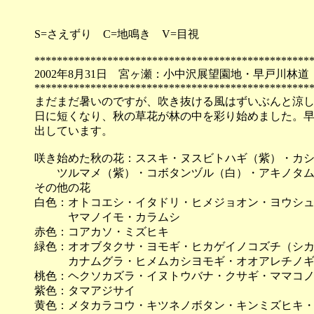
S=さえずり C=地鳴き V=目視
*************************************************
2002年8月31日 宮ヶ瀬：小中沢展望園地・早戸川林道
*************************************************
まだまだ暑いのですが、吹き抜ける風はずいぶんと涼
日に短くなり、秋の草花が林の中を彩り始めました。
出しています。
咲き始めた秋の花：ススキ・ヌスビトハギ（紫）・カ
ツルマメ（紫）・コボタンヅル（白）・アキノタム
その他の花
白色：オトコエシ・イタドリ・ヒメジョオン・ヨウシ
ヤマノイモ・カラムシ
赤色：コアカソ・ミズヒキ
緑色：オオブタクサ・ヨモギ・ヒカゲイノコズチ（シ
カナムグラ・ヒメムカシヨモギ・オオアレチノギ
桃色：ヘクソカズラ・イヌトウバナ・クサギ・ママコ
紫色：タマアジサイ
黄色：メタカラコウ・キツネノボタン・キンミズヒキ