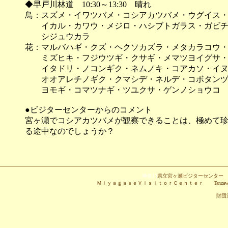
◆早戸川林道 10:30～13:30 晴れ
鳥：スズメ・イワツバメ・コシアカツバメ・ウグイス
イカル・カワウ・メジロ・ハシブトガラス・ガビチ
シジュウカラ
花：マルバハギ・クズ・ヘクソカズラ・メタカラコウ
ミズヒキ・フジウツギ・クサギ・メマツヨイグサ・
イタドリ・ノコンギク・ネムノキ・コアカソ・イヌ
オオアレチノギク・クマシデ・ネルデ・コボタンヅ
ヨモギ・コマツナギ・ツユクサ・ゲンノショウコ
●ビジターセンターからのコメント
宮ヶ瀬でコシアカツバメが観察できることは、極めて
る途中なのでしょうか？
神奈川
県立宮ヶ瀬ビジターセンタ
ＭｉｙａｇａｓｅＶｉｓｉｔｏｒＣｅｎｔｅｒ Tanzawa-Oyama Quasi-N
財団