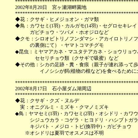
*************************************************
2002年8月20日 宮ヶ瀬湖畔園地
*************************************************
◆花：クサギ・ヒメジョオン・ガマ類
◆鳥：カワセミ(1羽)・カルガモ(14羽)・セグロセキレイ
ガビチョウ・ツバメ・ホオジロなど
◆クモ：シロオビトリノフンダマシ・アカイロトリノ
の裏側にて）・ヤマトコマチグモ
◆昆虫：ミヤマアカネ・マユタテアカネ・ショウリョウ
セセリチョウ類（クサギで吸蜜）など
◆その他：シカの足跡・糞・食痕（親子が連れ添って
イノシシが餌(植物の根など)を食べるために土
*************************************************
2002年8月17日 石小屋ダム湖周辺
*************************************************
◆花：クサギ・クズ・ヌルデ
実：オニグルミ・ミズキ・クマノミズキ
◆鳥：ヤマセミ(1羽)・カワセミ(2羽)・オシドリ・カ
シジュウカラ・コゲラ・ヒヨドリ・ハシブトガラ
キジバト・メジロ・トビ(換羽中)・ガビチョウ
※オシドリは夏羽でオスメスは不明