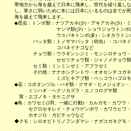
帯地方から海を越えて日本に飛来し、世代を繰り返し
し、寒さに弱いために冬には日本にいるものは全てが
海を越えて飛来します。
◆昆虫：トンボ類：ナツアカネ(少)・アキアカネ(少)・ミ
ヤンマ類(少)・ショウジョウトンボ(少
ウスバキトンボ(多)・シオカラトンボ(多)
バッタ類：トノサマバッタ（幼虫）・コバネイナ
コバネイナゴなど
チョウ類：ウラギンシジミ・モンシロチョウ・モ
セセリチョウ類・ジャノメチョウ類
セミ類：ミンミンゼミ・アブラゼミ
その他：ナナホシテントウ・オオセンチコガネ
ミズヒキアブ類・ベッコウハゴロモ・マ
◆花：コボタンヅル・ハギ類・クサギ・ヒメジョオン・
ミソハギ・ヘクソカズラ・エノコログサ類
実：エゴノキ・タケニグサ
◆鳥：カワセミ(2羽、一緒に行動)・カルガモ・カワウ
セグロセキレイ・チョウゲンボウ・カワラヒワ・
ホオジロ・ガビチョウなど
◆クモ：シロオビトリノフンダマシ・ナガコガネグモ