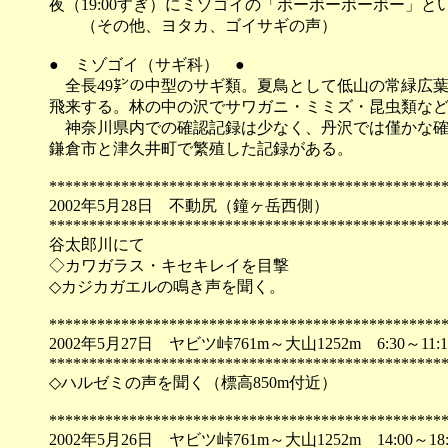
夜（19:00すぎ）にミゾゴイの「ボーボーボーボー」と
（その他、ヨタカ、ゴイサギの声）
● ミゾゴイ（サギ科） ●
全長49㌢の中型のサギ類。夏鳥として低山の常緑広
飛来する。林の中の沢でサワガニ・ミミズ・昆虫類な
神奈川県内での確認記録は少なく、丹沢では僅かな確
鎌倉市と津久井町で繁殖した記録がある。
*************************************************
2002年5月28日 不動尻（鐘ヶ岳西側）
*************************************************
谷太郎川にて
◇カワガラス・キセキレイを目撃
◇カジカガエルの鳴き声を聞く。
*************************************************
2002年5月27日 ヤビツ峠761m～大山1252m 6:30～11:1
*************************************************
◇ハルゼミの声を聞く（標高850m付近）
*************************************************
2002年5月26日 ヤビツ峠761m～大山1252m 14:00～18: