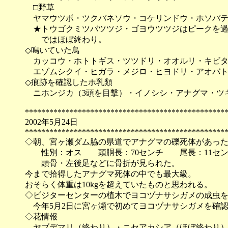
□野草
ヤマウツボ・ツクバネソウ・コケリンドウ・ホソバテ
★トウゴクミツバツツジ・ゴヨウツツジはピークを過ぎ
ではほぼ終わり。
◇鳴いていた鳥
カッコウ・ホトトギス・ツツドリ・オオルリ・キビタ
エゾムシクイ・ヒガラ・メジロ・ヒヨドリ・アオバト
◇痕跡を確認したホ乳類
ニホンジカ（3頭を目撃）・イノシシ・アナグマ・ツ
*************************************************
2002年5月24日
*************************************************
◇朝、宮ヶ瀬ダム脇の県道でアナグマの礫死体があっ
性別：オス 頭胴長：70センチ 尾長：11セン
頭骨・左後足などに骨折が見られた。
今まで拾得したアナグマ死体の中でも最大級。
おそらく体重は10kgを超えていたものと思われる。
◇ビジターセンターの植木でヨコヅナサシガメの成虫
今年5月2日に宮ヶ瀬で初めてヨコヅナサシガメを確
◇花情報
ヤブデマリ（終わり）・ニセアカシア（ほぼ終わり）