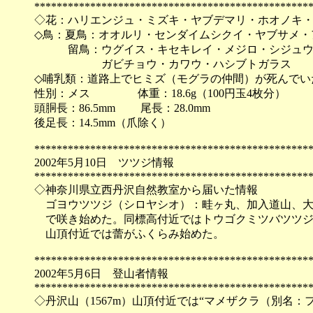
*************************************************
◇花：ハリエンジュ・ミズキ・ヤブデマリ・ホオノキ
◇鳥：夏鳥：オオルリ・センダイムシクイ・ヤブサメ・
留鳥：ウグイス・キセキレイ・メジロ・シジュウカ
ガビチョウ・カワウ・ハシブトガラス
◇哺乳類：道路上でヒミズ（モグラの仲間）が死んでい
性別：メス 体重：18.6g（100円玉4枚分）
頭胴長：86.5mm 尾長：28.0mm
後足長：14.5mm（爪除く）
*************************************************
2002年5月10日 ツツジ情報
*************************************************
◇神奈川県立西丹沢自然教室から届いた情報
ゴヨウツツジ（シロヤシオ）：畦ヶ丸、加入道山、大室
で咲き始めた。同標高付近ではトウゴクミツバツツジ
山頂付近では蕾がふくらみ始めた。
*************************************************
2002年5月6日 登山者情報
*************************************************
◇丹沢山（1567m）山頂付近では“マメザクラ（別名：