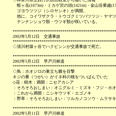
蛭ヶ岳(1673m)・ミカゲ沢の頭(1421m)・金山谷乗越(130
ゴヨウツツジ（シロヤシオ）が満開。
他に、コイワザクラ・トウゴクミツバツツジ・ヤマツ
テンナンショウ類・ウツギ類が咲いている。
*************************************************
2002年5月12日 交通事故
*************************************************
◇清川村煤ヶ谷でハクビシンが交通事故で死亡。
*************************************************
2002年5月12日 早戸川林道
*************************************************
◇鳥：ホオジロの巣立ち雛を目撃
キジの番（つがい）がイネ科の穂をついばんでいた
◇花：樹木：満開：ニセアカシア
：そろそろおしまい：オニグルミ・ミズキ・フジ・ホ
：これから満開：ニシキウツギ・エゴノキ
：野草：そろそろおしまい：ツルカノコソウ・ムラサ
*************************************************
2002年5月11日 早戸川林道