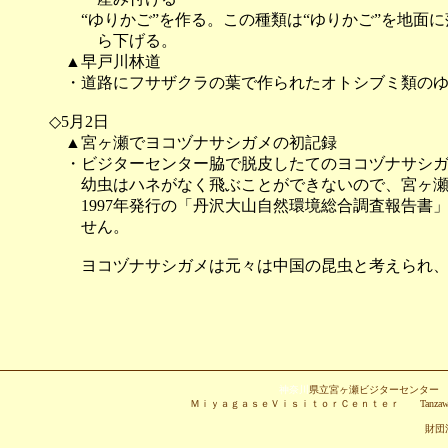
“ゆりかご”を作る。この種類は“ゆりかご”を地面に
ら下げる。
▲早戸川林道
・道路にフサザクラの葉で作られたオトシブミ類のゆ
◇5月2日
▲宮ヶ瀬でヨコヅナサシガメの初記録
・ビジターセンター脇で脱皮したてのヨコヅナサシガ
幼虫はハネがなく飛ぶことができないので、宮ヶ瀬
1997年発行の「丹沢大山自然環境総合調査報告書
せん。
ヨコヅナサシガメは元々は中国の昆虫と考えられ、
神奈川
県立宮ヶ瀬ビジターセンタ
ＭｉｙａｇａｓｅＶｉｓｉｔｏｒＣｅｎｔｅｒ Tanzawa-Oyama Quasi-N
財団