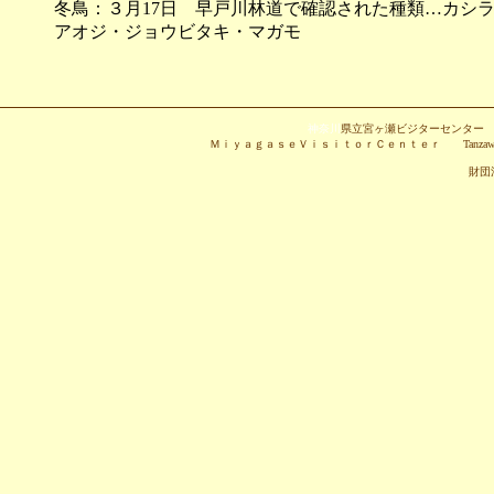
冬鳥：３月17日 早戸川林道で確認された種類…カシ
アオジ・ジョウビタキ・マガモ
神奈川
県立宮ヶ瀬ビジターセンタ
ＭｉｙａｇａｓｅＶｉｓｉｔｏｒＣｅｎｔｅｒ Tanzawa-Oyama Quasi-N
財団