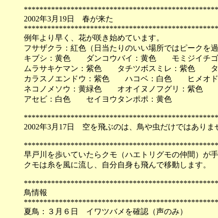
*************************************************
2002年3月19日 春が来た
*************************************************
例年より早く、花が咲き始めています。
フサザクラ：紅色（日当たりのいい場所ではピークを
キブシ：黄色 ダンコウバイ：黄色 モミジイチゴ
ムラサキケマン：紫色 タチツボスミレ：紫色 タ
カラスノエンドウ：紫色 ハコベ：白色 ヒメオド
ネコノメソウ：黄緑色 オオイヌノフグリ：紫色 
アセビ：白色 セイヨウタンポポ：黄色
*************************************************
2002年3月17日 空を飛ぶのは、鳥や虫だけではありま
*************************************************
早戸川を歩いていたらクモ（ハエトリグモの仲間）が
クモは糸を風に流し、自分自身も飛んで移動します。
*************************************************
鳥情報
*************************************************
夏鳥：３月６日 イワツバメを確認（声のみ）