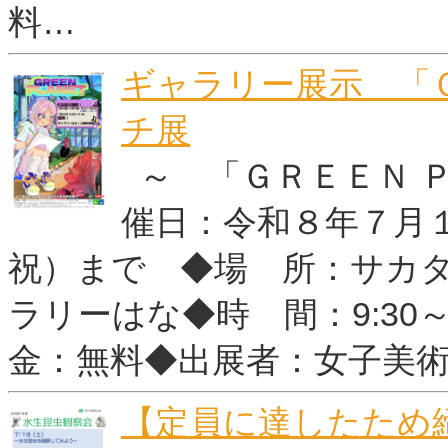
料…
ギャラリー展示 「
チ展
～ 「ＧＲＥＥＮ 
催日：令和８年７月
祝）まで ◆場 所：サカタ
ラリーはな◆時 間：9:30～
金：無料◆出展者：女子美
【定員に達したため