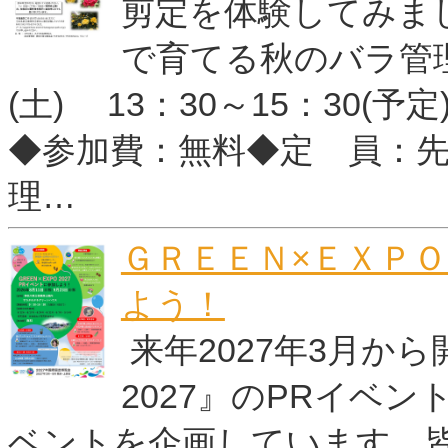
剪定を体験してみま
で育てる秋のバラ管理
(土) 13：30～15：30
◆参加費：無料◆定 員：先
理…
ＧＲＥＥＮ×ＥＸＰ
よう！
来年2027年3月から
2027』のPRイベ
ベントを企画しています。