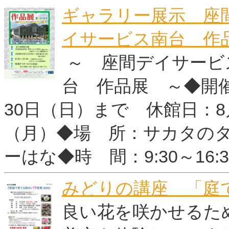
ギャラリー展示 座
イサービス南台 作
～ 座間デイサービ
台 作品展 ～◆開催
30日（日）まで 休館日：8
（月）◆場 所：サカタのタ
ーはな◆時 間：9:30～16:
みどりの講座 「庭で
良い花を咲かせるた