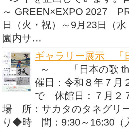
～ GREEN×EXPO 2027
日（火・祝）～9月23日（
園内サ…
ギャラリー展示 「日本
～ 「日本の歌 the
催日：令和８年７月
で 休館日：７月２
場 所：サカタのタネグリー
り◆時 間：9:30～16:30